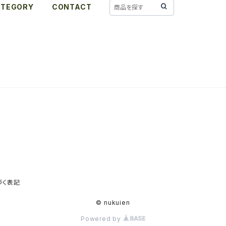
ATEGORY
CONTACT
づく表記
© nukuien
Powered by