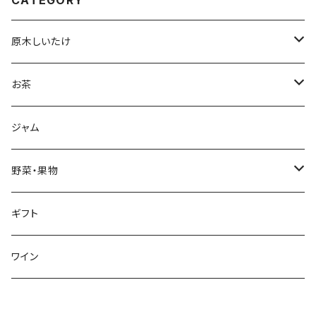
CATEGORY
原木しいたけ
生しいたけ
お茶
干し椎茸
深蒸し茶
ジャム
リーフ
加工品
ハーブティ
野菜・果物
ティーバッグ
加工品
野菜
ギフト
リーフ
芋類
くき茶
果物
ワイン
リーフ
ブルーベリー
ほうじ茶