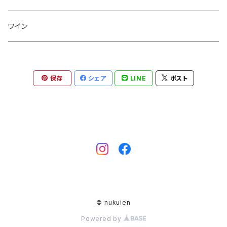
リーフ
芋類
くき茶
果物
ワイン
リーフ
ブルーベリー
ほうじ茶
保存
シェア
LINE
ポスト
ティーバッグ
玄米茶
© nukuien
Powered by