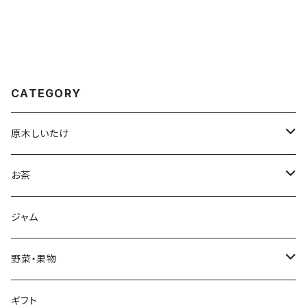
CATEGORY
原木しいたけ
生しいたけ
お茶
干し椎茸
深蒸し茶
ジャム
リーフ
加工品
ハーブティ
野菜・果物
ティーバッグ
加工品
野菜
ギフト