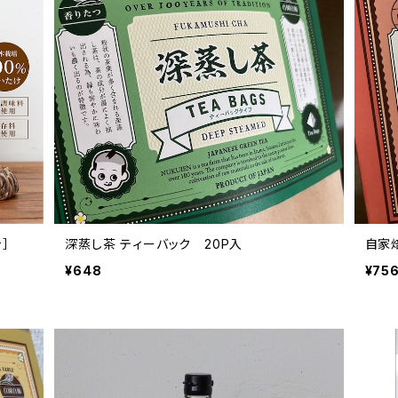
汁］
深蒸し茶 ティーバック 20P入
自家
¥648
¥75