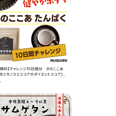
料無料】チャレンジ10日間分 きのここあ
な粉とキノコとココアのダイエットココア]
 × １袋
9