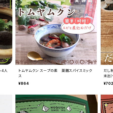
〜4人
トムヤムクン スープの素 薬膳スパイスミック
だし粉 50g ［原
ス
末出
¥864
¥70