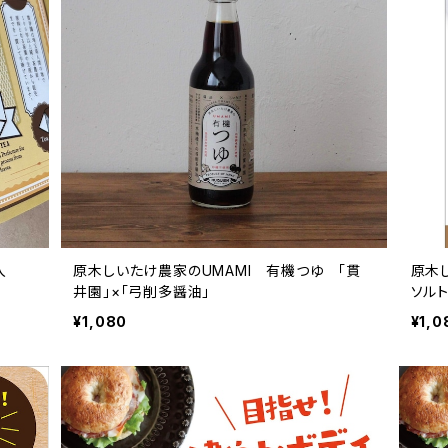
入
原木しいたけ農家のUMAMI 有機つゆ 「貫
原木
井園」×「弓削多醤油」
ソル
¥1,080
¥1,0