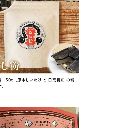
木しいたけ と 日高昆布 の粉
汁］
2