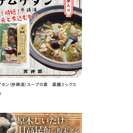
ゲタン（参鶏湯）スープの素 薬膳ミックス
4