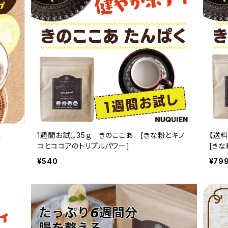
ス
1週間お試し35ｇ きのここあ [きな粉とキノ
【送
コとココアのトリプルパワー]
[き
50ｇ
¥540
¥79