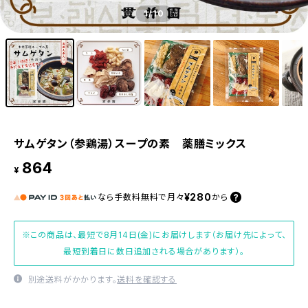
1
/10
サムゲタン（参鶏湯）スープの素 薬膳ミックス
864
¥
¥280
なら
手数料無料で
月々
から
※この商品は、最短で8月14日(金)にお届けします（お届け先によって、
最短到着日に数日追加される場合があります）。
別途送料がかかります。
送料を確認する