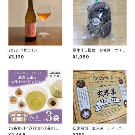
2022 ロゼワイン
原木干し椎茸 お徳用 サイズ
不揃い：ダシや切ってしまうお料
¥3,190
¥1,080
理に ※簡易包装
【３袋セット：送料無料】深蒸し茶
自家焙煎 玄米茶 ティーバッ
とカモミール・ジンジャー [ティ
ク 20P入
¥2,468
¥756