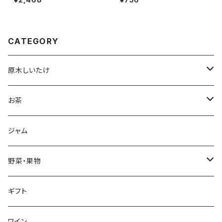
ーバッグ 2.5ｇ×9TB]×３袋
CATEGORY
原木しいたけ
生しいたけ
お茶
干し椎茸
深蒸し茶
ジャム
リーフ
加工品
ハーブティ
野菜・果物
ティーバッグ
加工品
野菜
ギフト
リーフ
芋類
くき茶
果物
ワイン