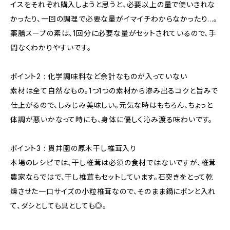
イスをそれぞれ購入しようと思うと、必要以上の量で使いきれな
かったり、一回の調理で必要な量がイマイチわからなかったり…。
薬膳スープの素は、1回分に必要な量がセットされているので、手
間なくわかりやすいです。
ポイント2 : 化学調味料など余計なものが入っていない
素材は全て自然なもの。1つ1つの素材から滲み出るコクと旨みで
仕上がるので、しみじみ美味しい。元気な時はもちろん、ちょっと
体調が悪いかなって時にも、身体に優しく沁み渡る味わいです。
ポイント3 : 貫井園の原木干し椎茸入り
本場のレシピでは、干し椎茸は必須の食材ではないですが、椎茸
農家ならではで、干し椎茸もセットしています。石突きをとって乾
燥させた一口サイズの小粒椎茸なので、そのまま鍋にポンと入れ
て、ダシとしても具としても◎。