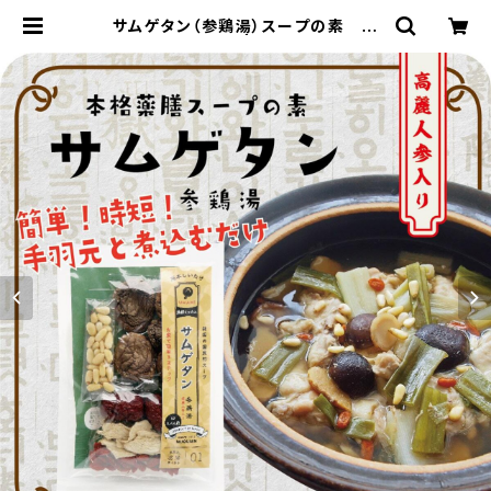
サムゲタン（参鶏湯）スープの素 薬
膳ミックス | nukuien