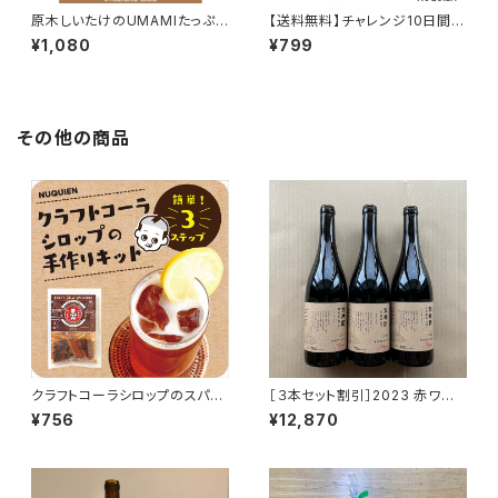
原木しいたけのUMAMIたっぷり
【送料無料】チャレンジ10日間
ペペロンチーノソルト
分 きのここあ [きな粉とキノ
¥1,080
¥799
コとココアのダイエットココア]
50ｇ × １袋
その他の商品
クラフトコーラシロップのスパイ
［３本セット割引］2023 赤ワイ
スミックス
ン ピノ・ノワール100％
¥756
¥12,870