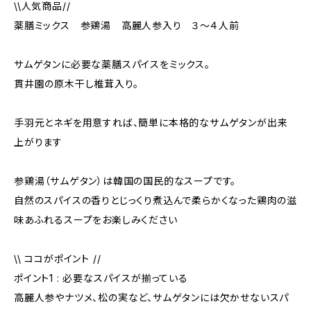
\\人気商品//
薬膳ミックス 参鶏湯 高麗人参入り ３～４人前
サムゲタンに必要な薬膳スパイスをミックス。
貫井園の原木干し椎茸入り。
手羽元とネギを用意すれば、簡単に本格的なサムゲタンが出来
上がります
参鶏湯（サムゲタン）は韓国の国民的なスープです。
自然のスパイスの香りとじっくり煮込んで柔らかくなった鶏肉の滋
味あふれるスープをお楽しみください
\\ ココがポイント //
ポイント1 : 必要なスパイスが揃っている
高麗人参やナツメ、松の実など、サムゲタンには欠かせないスパ