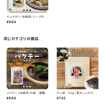
サムゲタン（参鶏湯）スープの
素 薬膳ミックス
¥864
同じカテゴリの商品
バクテー（肉骨茶）の素 薬膳ス
だし粉 50g ［原木しいたけ と
ープ 3〜4人前
日高昆布 の粉末出汁］
¥864
¥702