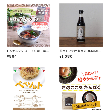
トムヤムクン スープの素 薬膳
原木しいたけ農家のUMAMI
スパイスミックス
有機つゆ 「貫井園」×「弓削多
¥864
¥1,080
醤油」