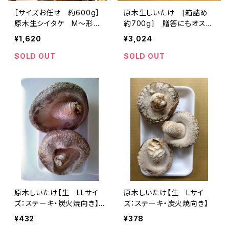
［サイズお任せ 約600g］
原木生しいたけ [箱詰め
原木生シイタケ M〜形不
約700g] 贈答にもオスス
揃い
メ
¥1,620
¥3,024
SOLD OUT
SOLD OUT
原木しいたけ【生 LLサイ
原木しいたけ【生 Lサイ
ズ：ステーキ・炭火焼向き】
ズ：ステーキ・炭火焼向き】
【12月-3月限定商品】
¥432
¥378