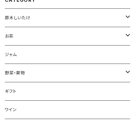
CATEGORY
原木しいたけ
生しいたけ
お茶
干し椎茸
深蒸し茶
ジャム
リーフ
加工品
ハーブティ
野菜・果物
ティーバッグ
加工品
野菜
ギフト
リーフ
芋類
くき茶
果物
ワイン
リーフ
ブルーベリー
ほうじ茶