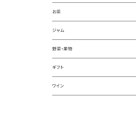
生しいたけ
お茶
干し椎茸
深蒸し茶
ジャム
リーフ
加工品
ハーブティ
野菜・果物
ティーバッグ
加工品
野菜
ギフト
リーフ
芋類
くき茶
果物
ワイン
リーフ
ブルーベリー
ほうじ茶
ティーバッグ
玄米茶