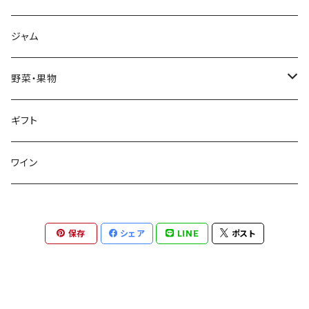
干し椎茸
深蒸し茶
ジャム
リーフ
加工品
ハーブティ
野菜・果物
ティーバッグ
加工品
野菜
ギフト
リーフ
芋類
くき茶
果物
ワイン
リーフ
ブルーベリー
ほうじ茶
保存
シェア
LINE
ポスト
ティーバッグ
玄米茶