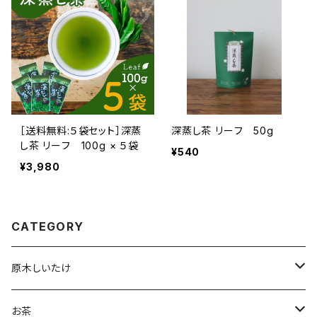
［送料無料:５袋セット］深蒸
深蒸し茶 リーフ 50g
し茶 リーフ 100g × ５袋
¥540
¥3,980
CATEGORY
原木しいたけ
生しいたけ
お茶