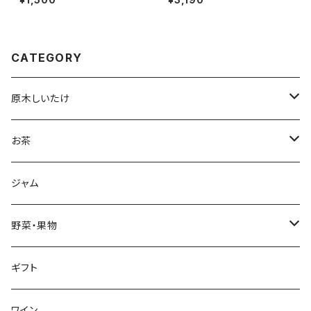
のハーブティ [ティーバッグ
3.0ｇ×20P]
CATEGORY
原木しいたけ
生しいたけ
お茶
干し椎茸
深蒸し茶
ジャム
リーフ
加工品
ハーブティ
野菜・果物
ティーバッグ
加工品
野菜
ギフト
リーフ
芋類
くき茶
果物
ワイン