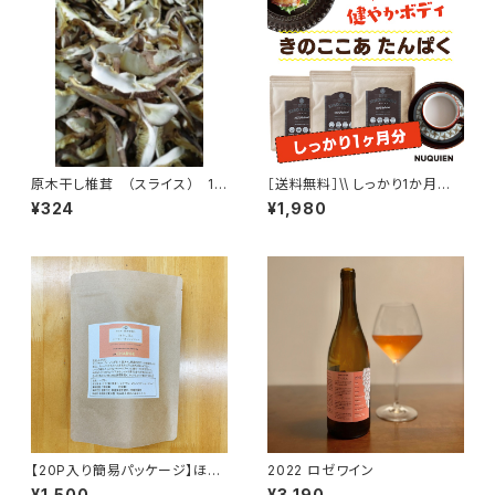
原木干し椎茸 （スライス） 15
［送料無料］\\ しっかり1か月分
ｇ ※簡易包装
// きのここあ 50g × 3袋
¥324
¥1,980
【20P入り簡易パッケージ】ほう
2022 ロゼワイン
じ茶とシナモン・オレンジピール
¥1,500
¥3,190