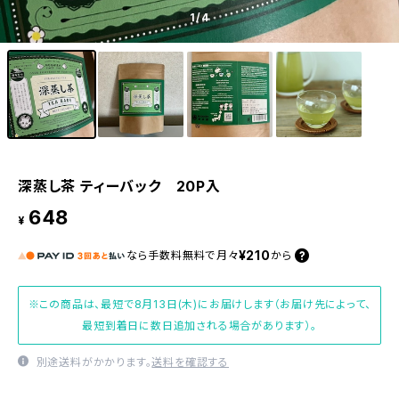
1
/4
深蒸し茶 ティーバック 20P入
648
¥
¥210
なら
手数料無料で
月々
から
※この商品は、最短で8月13日(木)にお届けします（お届け先によって、
最短到着日に数日追加される場合があります）。
別途送料がかかります。
送料を確認する