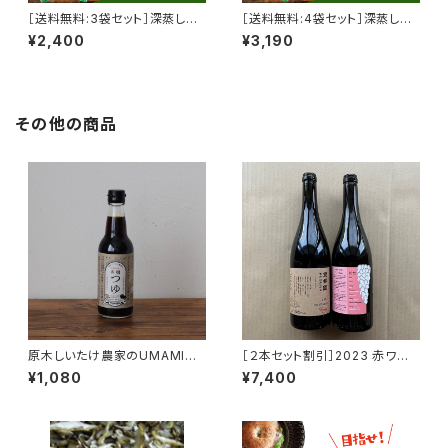
［送料無料:3袋セット］深蒸し茶
［送料無料:4袋セット］深蒸し茶
リーフ 100g × 3袋
リーフ 100g × 4袋
¥2,400
¥3,190
その他の商品
原木しいたけ農家のUMAMI
［２本セット割引］2023 赤ワイ
有機つゆ 「貫井園」×「弓削多
ン ピノ・ノワール100％ １
¥1,080
¥7,400
醤油」
本 と 2022 ロゼ １本