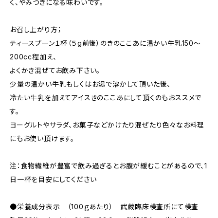
く、やみつきになる味わいです。
お召し上がり方；
ティースプーン１杯（５g前後）のきのここあに温かい牛乳150～
200cc程加え、
よくかき混ぜてお飲み下さい。
少量の温かい牛乳もしくはお湯で溶かして頂いた後、
冷たい牛乳を加えてアイスきのここあにして頂くのもおススメで
す。
ヨーグルトやサラダ、お菓子などかけたり混ぜたり色々なお料理
にもお使い頂けます。
注：食物繊維が豊富で飲み過ぎるとお腹が緩むことがあるので、1
日一杯を目安にしてください
●栄養成分表示 （100ｇあたり） 武蔵臨床検査所にて検査