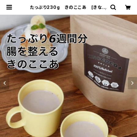
たっぷり230g きのここあ [きな粉
とキノコとココアのトリプルパワー] |
nukuien