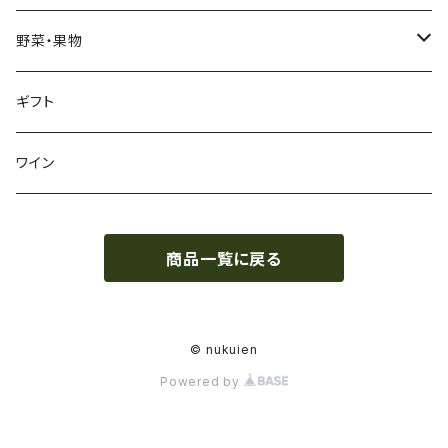
リーフ
加工品
ハーブティ
野菜・果物
ティーバッグ
加工品
野菜
ギフト
リーフ
芋類
くき茶
果物
ワイン
リーフ
ブルーベリー
ほうじ茶
商品一覧に戻る
ティーバッグ
玄米茶
© nukuien
Powered by