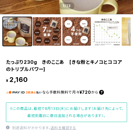
1
/13
たっぷり230g きのここあ [きな粉とキノコとココア
のトリプルパワー]
2,160
¥
¥720
なら
手数料無料で
月々
から
※この商品は、最短で8月13日(木)にお届けします（お届け先によって、
最短到着日に数日追加される場合があります）。
別途送料がかかります。
送料を確認する