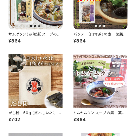
サムゲタン（参鶏湯）スープの
バクテー（肉骨茶）の素 薬膳ス
素 薬膳ミックス
ープ 3〜4人前
¥864
¥864
だし粉 50g ［原木しいたけ と
トムヤムクン スープの素 薬膳
日高昆布 の粉末出汁］
スパイスミックス
¥702
¥864