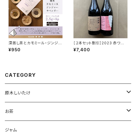
深蒸し茶とカモミール・ジンジャ
［２本セット割引］2023 赤ワイ
ー [ティーバッグ 2.5ｇ×８P]
ン ピノ・ノワール100％ １
¥950
¥7,400
本 と 2022 ロゼ １本
CATEGORY
原木しいたけ
生しいたけ
お茶
干し椎茸
深蒸し茶
ジャム