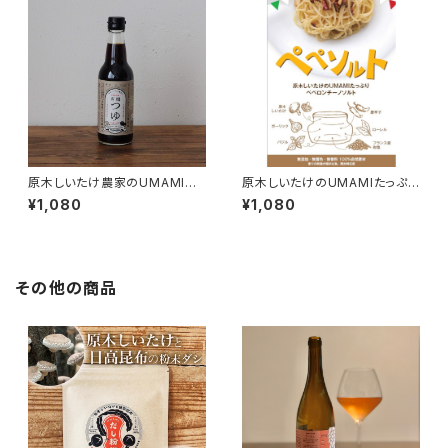
原木しいたけ農家のUMAMI
原木しいたけのUMAMIたっぷり
有機つゆ 「貫井園」×「弓削多
ペペロンチーノソルト
¥1,080
¥1,080
醤油」
その他の商品