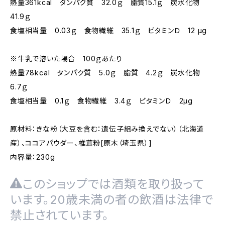
熱量361kcal タンパク質 32.0ｇ 脂質15.1ｇ 炭水化物
41.9ｇ
食塩相当量 0.03ｇ 食物繊維 35.1ｇ ビタミンＤ 12 µg
※牛乳で溶いた場合 100ｇあたり
熱量78kcal タンパク質 5.0ｇ 脂質 4.2ｇ 炭水化物
6.7ｇ
食塩相当量 0.1ｇ 食物繊維 3.4ｇ ビタミンＤ 2µg
原材料：きな粉（大豆を含む：遺伝子組み換えでない）（北海道
産）、ココアパウダー、椎茸粉[原木（埼玉県）]
内容量：230g
このショップでは酒類を取り扱って
います。20歳未満の者の飲酒は法律で
禁止されています。