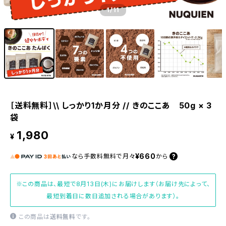
1
/11
［送料無料］\\ しっかり1か月分 // きのここあ 50g × 3
袋
1,980
¥
¥660
なら
手数料無料で
月々
から
※この商品は、最短で8月13日(木)にお届けします（お届け先によって、
最短到着日に数日追加される場合があります）。
この商品は
送料無料
です。