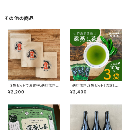
その他の商品
［3袋セットでお買得:送料無料］
［送料無料:3袋セット］深蒸し茶
だし粉 50g×3袋 ［原木しいた
リーフ 100g × 3袋
¥2,200
¥2,400
け と 日高昆布 の粉末出汁］