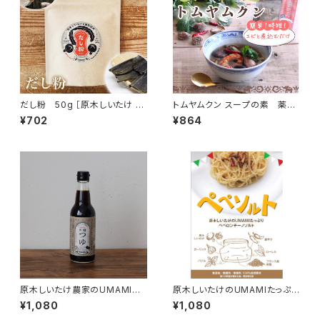
だし粉 50g ［原木しいたけ と
トムヤムクン スープの素 薬膳
日高昆布 の粉末出汁］
スパイスミックス
¥702
¥864
原木しいたけ農家のUMAMI
原木しいたけのUMAMIたっぷり
有機つゆ 「貫井園」×「弓削多
ペペロンチーノソルト
¥1,080
¥1,080
醤油」