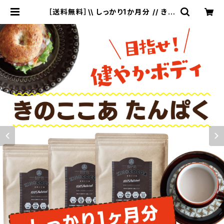
［送料無料］\\ しっかり1か月分 // きの
ここあ 50g × 3袋 | nukuien