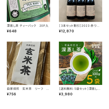
深蒸し茶 ティーバック 20P入
［３本セット割引］2023 赤ワイ
ン ピノ・ノワール100％
¥648
¥12,870
自家焙煎 玄米茶 リーフ 10
［送料無料:５袋セット］深蒸し茶
0g
リーフ 100g × ５袋
¥756
¥3,980