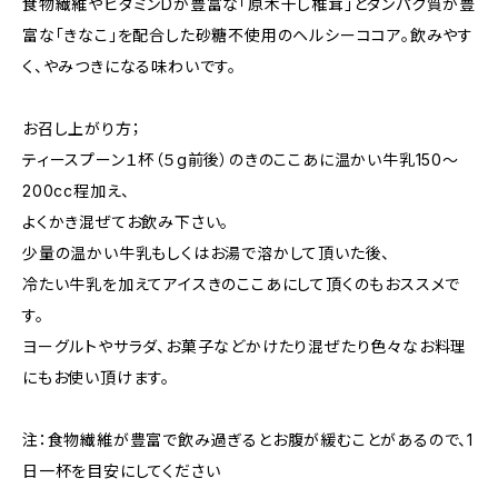
食物繊維やビタミンDが豊富な「原木干し椎茸」とタンパク質が豊
富な「きなこ」を配合した砂糖不使用のヘルシーココア。飲みやす
く、やみつきになる味わいです。
お召し上がり方；
ティースプーン１杯（５g前後）のきのここあに温かい牛乳150～
200cc程加え、
よくかき混ぜてお飲み下さい。
少量の温かい牛乳もしくはお湯で溶かして頂いた後、
冷たい牛乳を加えてアイスきのここあにして頂くのもおススメで
す。
ヨーグルトやサラダ、お菓子などかけたり混ぜたり色々なお料理
にもお使い頂けます。
注：食物繊維が豊富で飲み過ぎるとお腹が緩むことがあるので、1
日一杯を目安にしてください