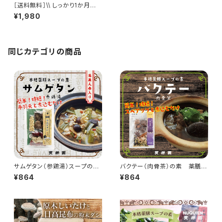
［送料無料］\\ しっかり1か月分
// きのここあ 50g × 3袋
¥1,980
同じカテゴリの商品
サムゲタン（参鶏湯）スープの
バクテー（肉骨茶）の素 薬膳ス
素 薬膳ミックス
ープ 3〜4人前
¥864
¥864