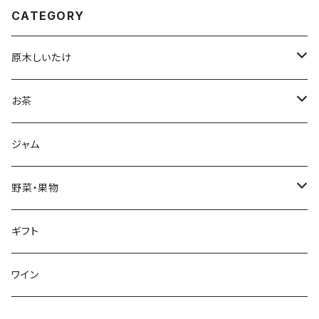
CATEGORY
原木しいたけ
生しいたけ
お茶
干し椎茸
深蒸し茶
ジャム
リーフ
加工品
ハーブティ
野菜・果物
ティーバッグ
加工品
野菜
ギフト
リーフ
芋類
くき茶
果物
ワイン
リーフ
ブルーベリー
ほうじ茶