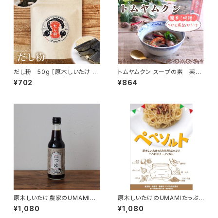
だし粉 50g ［原木しいたけ と
トムヤムクン スープの素 薬膳
日高昆布 の粉末出汁］
スパイスミックス
¥702
¥864
原木しいたけ農家のUMAMI
原木しいたけのUMAMIたっぷり
有機つゆ 「貫井園」×「弓削多
ペペロンチーノソルト
¥1,080
¥1,080
醤油」