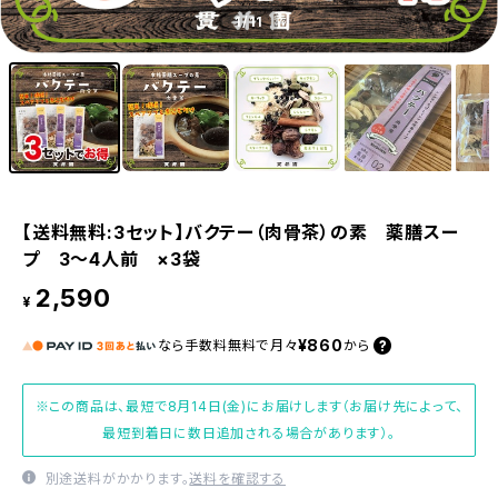
1
/11
【送料無料:3セット】バクテー（肉骨茶）の素 薬膳スー
プ 3〜4人前 ×3袋
2,590
¥
¥860
なら
手数料無料で
月々
から
※この商品は、最短で8月14日(金)にお届けします（お届け先によって、
最短到着日に数日追加される場合があります）。
別途送料がかかります。
送料を確認する