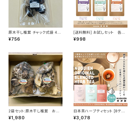
原木干し椎茸 チャック式袋 40
[送料無料] お試しセット 各3
g入
ティーバック入り 貫井園の日本
¥756
¥998
茶ハーブティ
2袋セット:原木干し椎茸 お徳
日本茶ハーブティセット [8ティ
用 サイズ不揃い：ダシや切って
ーバッグ入り×3種類] ギフトに
¥1,980
¥3,078
しまうお料理に ※簡易包装
もおすすめ