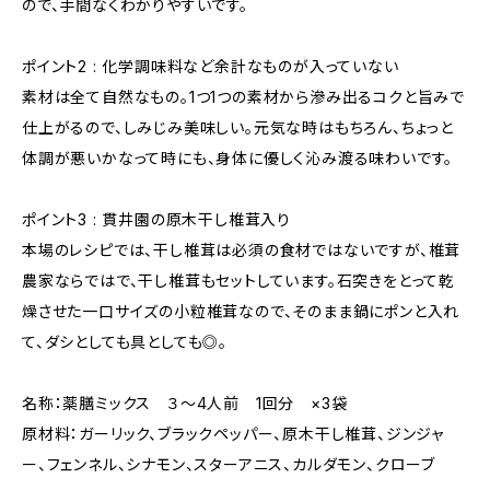
ので、手間なくわかりやすいです。
ポイント2 : 化学調味料など余計なものが入っていない
素材は全て自然なもの。1つ1つの素材から滲み出るコクと旨みで
仕上がるので、しみじみ美味しい。元気な時はもちろん、ちょっと
体調が悪いかなって時にも、身体に優しく沁み渡る味わいです。
ポイント3 : 貫井園の原木干し椎茸入り
本場のレシピでは、干し椎茸は必須の食材ではないですが、椎茸
農家ならではで、干し椎茸もセットしています。石突きをとって乾
燥させた一口サイズの小粒椎茸なので、そのまま鍋にポンと入れ
て、ダシとしても具としても◎。
名称：薬膳ミックス ３～4人前 1回分 ×3袋
原材料：ガーリック、ブラックペッパー、原木干し椎茸、ジンジャ
ー、フェンネル、シナモン、スターアニス、カルダモン、クローブ