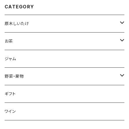
CATEGORY
原木しいたけ
生しいたけ
お茶
干し椎茸
深蒸し茶
ジャム
リーフ
加工品
ハーブティ
野菜・果物
ティーバッグ
加工品
野菜
ギフト
リーフ
芋類
くき茶
果物
ワイン
リーフ
ブルーベリー
ほうじ茶