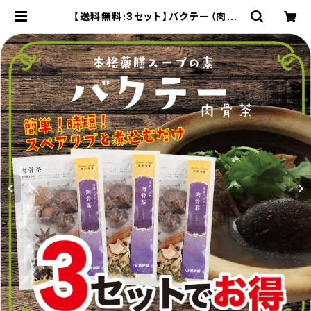
【送料無料:3セット】バクテー（肉骨
茶）の素 薬膳スープ 3〜4人前
×3袋 | nukuien