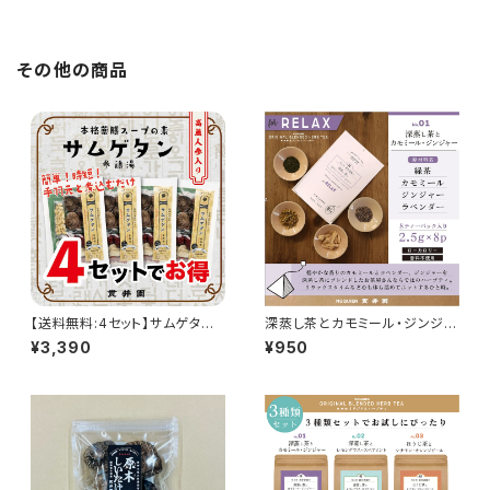
その他の商品
【送料無料:4セット】サムゲタン
深蒸し茶とカモミール・ジンジャ
（参鶏湯）スープの素 薬膳ミッ
ー [ティーバッグ 2.5ｇ×８P]
¥3,390
¥950
クス 4セット