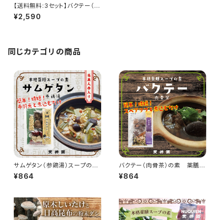
【送料無料:3セット】バクテー（肉
骨茶）の素 薬膳スープ 3〜4
¥2,590
人前 ×3袋
同じカテゴリの商品
サムゲタン（参鶏湯）スープの
バクテー（肉骨茶）の素 薬膳ス
素 薬膳ミックス
ープ 3〜4人前
¥864
¥864