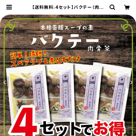
【送料無料:4セット】バクテー（肉骨
茶）の素 薬膳スープ 3〜4人前
×4袋 | nukuien