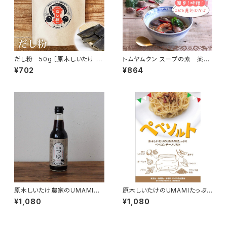
だし粉 50g ［原木しいたけ と
トムヤムクン スープの素 薬膳
日高昆布 の粉末出汁］
スパイスミックス
¥702
¥864
原木しいたけ農家のUMAMI
原木しいたけのUMAMIたっぷり
有機つゆ 「貫井園」×「弓削多
ペペロンチーノソルト
¥1,080
¥1,080
醤油」