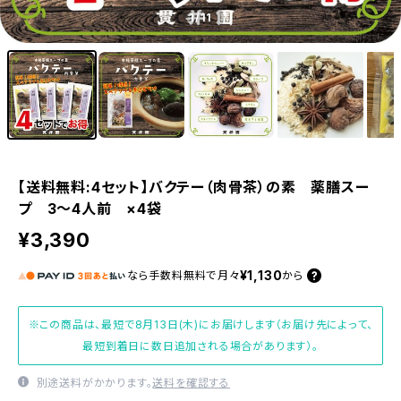
1
/11
【送料無料:4セット】バクテー（肉骨茶）の素 薬膳スー
プ 3〜4人前 ×4袋
¥3,390
¥1,130
なら
手数料無料で
月々
から
※この商品は、最短で8月13日(木)にお届けします（お届け先によって、
最短到着日に数日追加される場合があります）。
別途送料がかかります。
送料を確認する