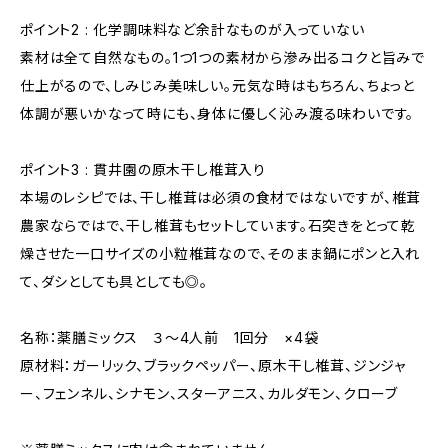
ポイント2 : 化学調味料など余計なものが入っていない
素材は全て自然なもの。1つ1つの素材から滲み出るコクと旨みで
仕上がるので、しみじみ美味しい。元気な時はもちろん、ちょっと
体調が悪いかなって時にも、身体に優しく沁み渡る味わいです。
ポイント3 : 貫井園の原木干し椎茸入り
本場のレシピでは、干し椎茸は必須の食材ではないですが、椎茸
農家ならではで、干し椎茸もセットしています。石突きをとって乾
燥させた一口サイズの小粒椎茸なので、そのまま鍋にポンと入れ
て、ダシとしても具としても◎。
名称：薬膳ミックス ３～4人前 1回分 ×4袋
原材料：ガーリック、ブラックペッパー、原木干し椎茸、ジンジャ
ー、フェンネル、シナモン、スターアニス、カルダモン、クローブ