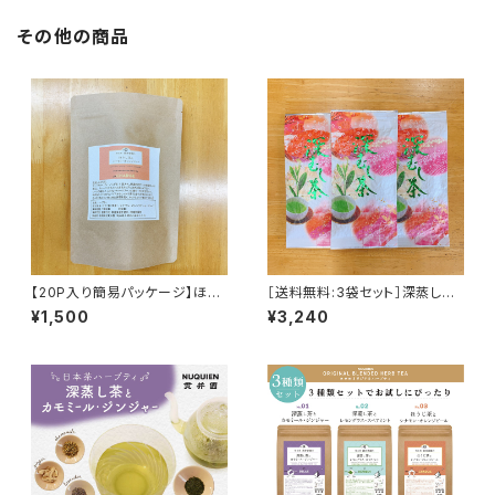
その他の商品
【20P入り簡易パッケージ】ほう
［送料無料:3袋セット］深蒸し
じ茶とシナモン・オレンジピール
茶 上 リーフ100ｇ×3袋
¥1,500
¥3,240
のハーブティ [ティーバッグ
3.0ｇ×20P]