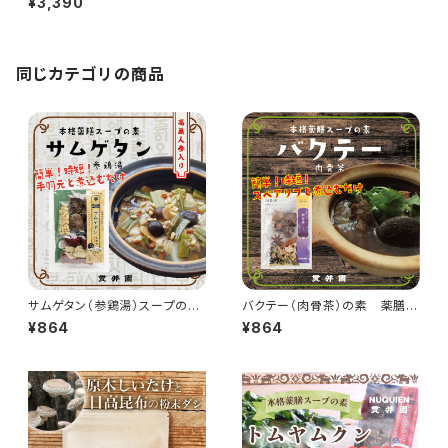
¥3,390
人前 ×4袋
同じカテゴリの商品
サムゲタン（参鶏湯）スープの
バクテー（肉骨茶）の素 薬膳ス
素 薬膳ミックス
ープ 3〜4人前
¥864
¥864