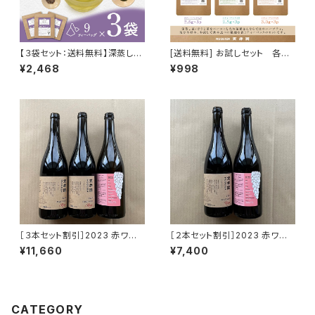
【３袋セット：送料無料】深蒸し茶
[送料無料] お試しセット 各3
とカモミール・ジンジャー [ティ
ティーバック入り 貫井園の日本
¥2,468
¥998
ーバッグ 2.5ｇ×9TB]×３袋
茶ハーブティ
［３本セット割引］2023 赤ワイ
［２本セット割引］2023 赤ワイ
ン ピノ・ノワール100％ 2
ン ピノ・ノワール100％ １
¥11,660
¥7,400
本 と 2022 ロゼ １本
本 と 2022 ロゼ １本
CATEGORY