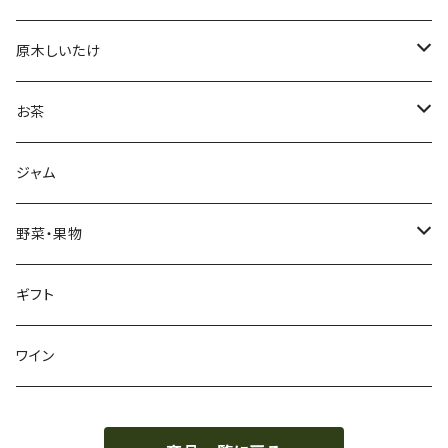
原木しいたけ
生しいたけ
お茶
干し椎茸
深蒸し茶
ジャム
リーフ
加工品
ハーブティ
野菜・果物
ティーバッグ
加工品
野菜
ギフト
リーフ
芋類
くき茶
果物
ワイン
リーフ
ブルーベリー
ほうじ茶